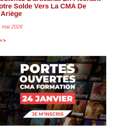
otre Solde Vers La CMA De
’Ariège
1 mai 2026
>>