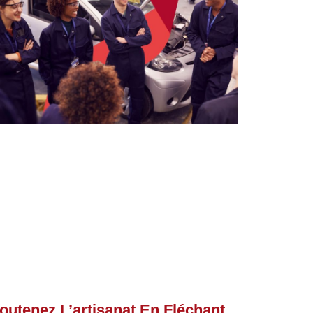
outenez L’artisanat En Fléchant