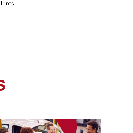
lents.
s