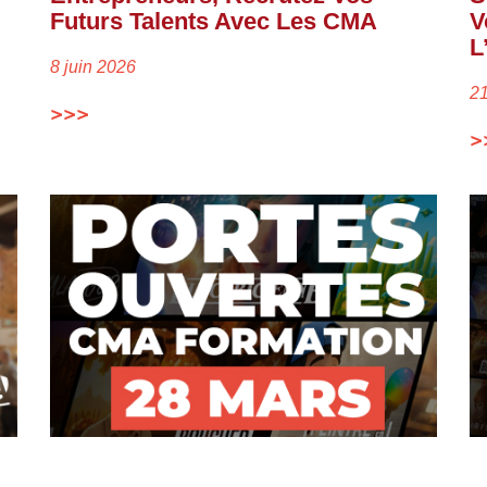
Futurs Talents Avec Les CMA
V
L
8 juin 2026
2
>>>
>