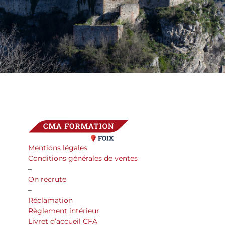
Mentions légales
Conditions générales de ventes
–
On recrute
–
Réclamation
Règlement intérieur
Livret d’accueil CFA