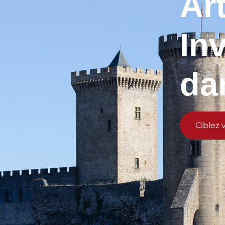
Ar
In
da
Ciblez 