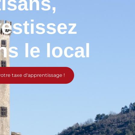
tisans,
vestissez
ns le local
votre taxe d'apprentissage !