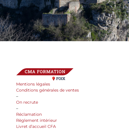
Mentions légales
Conditions générales de ventes
–
On recrute
–
Réclamation
Règlement intérieur
Livret d’accueil CFA